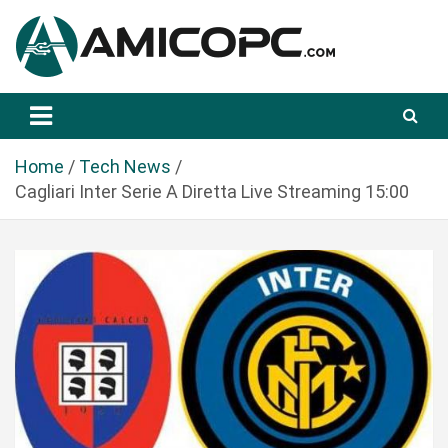
S
a
l
t
Novità Tecnologiche: Guide e News
Amicopc.com
a
a
l
Home
Tech News
c
Cagliari Inter Serie A Diretta Live Streaming 15:00
o
n
t
e
n
u
t
o