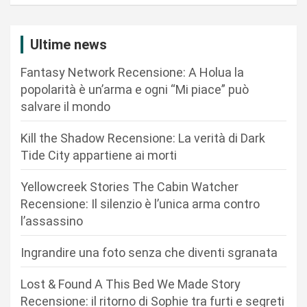
a
z
i
Ultime news
o
Fantasy Network Recensione: A Holua la
n
popolarità è un’arma e ogni “Mi piace” può
salvare il mondo
e
a
Kill the Shadow Recensione: La verità di Dark
r
Tide City appartiene ai morti
t
Yellowcreek Stories The Cabin Watcher
i
Recensione: Il silenzio è l’unica arma contro
c
l’assassino
o
Ingrandire una foto senza che diventi sgranata
l
i
Lost & Found A This Bed We Made Story
Recensione: il ritorno di Sophie tra furti e segreti