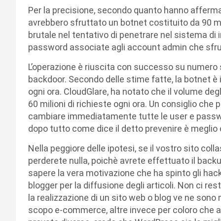
Per la precisione, secondo quanto hanno affermato 
avrebbero sfruttato un botnet costituito da 90 
brutale nel tentativo di penetrare nel sistema di i
password associate agli account admin che sfr
L’operazione è riuscita con successo su numero s
backdoor. Secondo delle stime fatte, la botnet è i
ogni ora. CloudGlare, ha notato che il volume degli
60 milioni di richieste ogni ora. Un consiglio che 
cambiare immediatamente tutte le user e passwo
dopo tutto come dice il detto prevenire è meglio 
Nella peggiore delle ipotesi, se il vostro sito col
perderete nulla, poichè avrete effettuato il back
sapere la vera motivazione che ha spinto gli hacke
blogger per la diffusione degli articoli. Non ci re
la realizzazione di un sito web o blog ve ne son
scopo e-commerce, altre invece per coloro che a