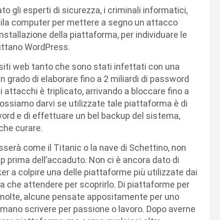
gli esperti di sicurezza, i criminali informatici,
mila computer per mettere a segno un attacco
nstallazione della piattaforma, per individuare le
uttano WordPress.
iti web tanto che sono stati infettati con una
n grado di elaborare fino a 2 miliardi di password
 attacchi è triplicato, arrivando a bloccare fino a
possiamo darvi se utilizzate tale piattaforma è di
rd e di effettuare un bel backup del sistema,
che curare.
lasserà come il Titanic o la nave di Schettino, non
up prima dell’accaduto. Non ci è ancora dato di
r a colpire una delle piattaforme più utilizzate dai
sta che attendere per scoprirlo. Di piattaforme per
o molte, alcune pensate appositamente per uno
mano scrivere per passione o lavoro. Dopo averne