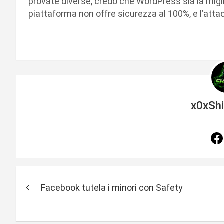
provate diverse, credo che WordPress sia la migl
piattaforma non offre sicurezza al 100%, e l’att
x0xSh
N
Facebook tutela i minori con Safety
a
v