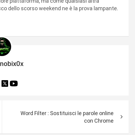
iore piattaforma, ma come qualsiasi altra
acco dello scorso weekend ne è la prova lampante.
inobix0x
Word Filter : Sostituisci le parole online
con Chrome