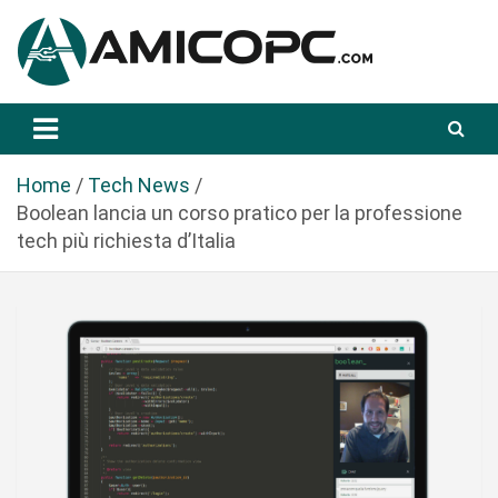
S
a
l
t
Novità Tecnologiche: Guide e News
Amicopc.com
a
a
l
Home
Tech News
c
Boolean lancia un corso pratico per la professione
o
tech più richiesta d’Italia
n
t
e
n
u
t
o