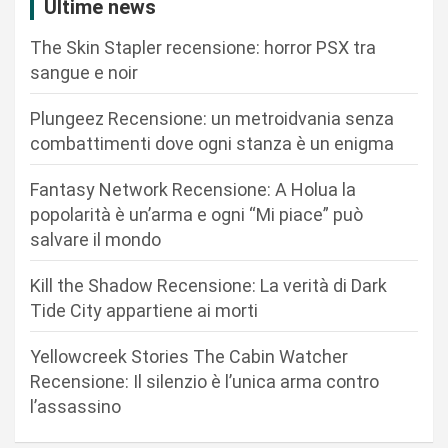
Ultime news
o
n
The Skin Stapler recensione: horror PSX tra
sangue e noir
e
a
Plungeez Recensione: un metroidvania senza
r
combattimenti dove ogni stanza è un enigma
t
Fantasy Network Recensione: A Holua la
i
popolarità è un’arma e ogni “Mi piace” può
c
salvare il mondo
o
Kill the Shadow Recensione: La verità di Dark
l
Tide City appartiene ai morti
i
Yellowcreek Stories The Cabin Watcher
Recensione: Il silenzio è l’unica arma contro
l’assassino