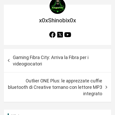
x0xShinobix0x
N
Gaming Fibra City: Arriva la Fibra per i
a
videogiocatori
v
i
Outlier ONE Plus: le apprezzate cuffie
g
bluetooth di Creative tornano con lettore MP3
a
integrato
z
i