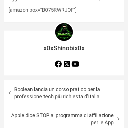
[amazon box=”B075RWRJQF”]
x0xShinobix0x
N
Boolean lancia un corso pratico per la
a
professione tech più richiesta d’Italia
v
i
Apple dice STOP al programma di affiliazione
g
per le App