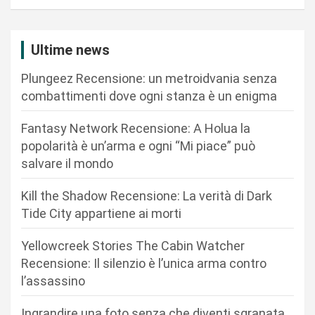
a
z
i
Ultime news
o
Plungeez Recensione: un metroidvania senza
n
combattimenti dove ogni stanza è un enigma
e
Fantasy Network Recensione: A Holua la
a
popolarità è un’arma e ogni “Mi piace” può
r
salvare il mondo
t
Kill the Shadow Recensione: La verità di Dark
i
Tide City appartiene ai morti
c
Yellowcreek Stories The Cabin Watcher
o
Recensione: Il silenzio è l’unica arma contro
l
l’assassino
i
Ingrandire una foto senza che diventi sgranata