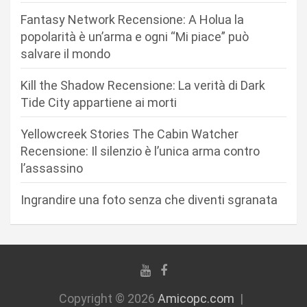
n
Fantasy Network Recensione: A Holua la
e
popolarità è un’arma e ogni “Mi piace” può
a
salvare il mondo
r
Kill the Shadow Recensione: La verità di Dark
t
Tide City appartiene ai morti
i
c
Yellowcreek Stories The Cabin Watcher
Recensione: Il silenzio è l’unica arma contro
o
l’assassino
l
i
Ingrandire una foto senza che diventi sgranata
Copyright © 2026
Amicopc.com