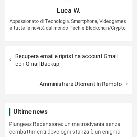
Luca W.
Appassionato di Tecnologia, Smartphone, Videogames
e tutte le novità dal mondo Tech e Blockchain/Crypto.
N
Recupera email e ripristina account Gmail
a
con Gmail Backup
v
i
Amministrare Utorrent In Remoto
g
a
z
Ultime news
i
Plungeez Recensione: un metroidvania senza
o
combattimenti dove ogni stanza è un enigma