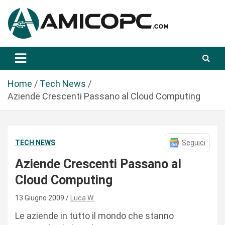
S
a
l
t
Novità Tecnologiche: Guide e News
Amicopc.com
a
a
l
Home
Tech News
c
Aziende Crescenti Passano al Cloud Computing
o
n
t
TECH NEWS
Seguici
e
n
Aziende Crescenti Passano al
u
Cloud Computing
t
o
13 Giugno 2009
Luca W.
Le aziende in tutto il mondo che stanno