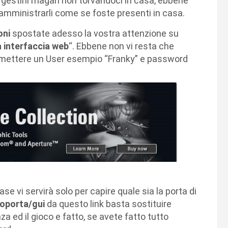
 gestirli magari non torvandoci in casa, ebbene
 amministrarli come se foste presenti in casa.
oni
spostate adesso la vostra attenzione su
a interfaccia web
“. Ebbene non vi resta che
ra mettere un User esempio “Franky” e password
ase vi servirà solo per capire quale sia la porta di
roporta/gui
da questo link basta sostituire
a ed il gioco e fatto, se avete fatto tutto