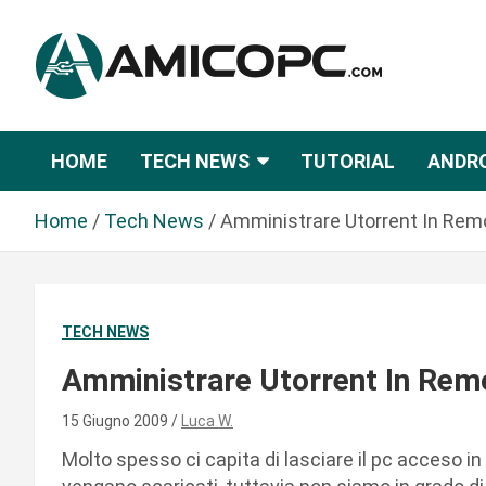
S
a
l
t
Novità Tecnologiche: Guide e News
Amicopc.com
a
a
HOME
TECH NEWS
TUTORIAL
ANDR
l
c
Home
Tech News
Amministrare Utorrent In Rem
o
n
t
e
TECH NEWS
n
u
Amministrare Utorrent In Rem
t
o
15 Giugno 2009
Luca W.
Molto spesso ci capita di lasciare il pc acceso i