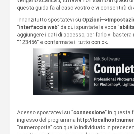
vengano scaricati, tuttavia non siamo in grado di
questa guida fa al caso vostro e vi consentirà di
Innanzitutto spostatevi su
Opzioni—>Impostazi
“
interfaccia web
” da qui spuntate la voce “
abilit
aggiungere i dati di accesso, per farlo vi baste
“123456” e confermate il tutto con ok.
Adesso spostatevi su “
connessione
” in questa f
ingresso del programma
http://localhost:nume
“numeroporta” con quello individuato in precedenz