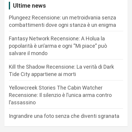
z
Ultime news
i
Plungeez Recensione: un metroidvania senza
o
combattimenti dove ogni stanza è un enigma
n
Fantasy Network Recensione: A Holua la
e
popolarità è un’arma e ogni “Mi piace” può
a
salvare il mondo
r
Kill the Shadow Recensione: La verità di Dark
t
Tide City appartiene ai morti
i
c
Yellowcreek Stories The Cabin Watcher
Recensione: Il silenzio è l’unica arma contro
o
l’assassino
l
i
Ingrandire una foto senza che diventi sgranata