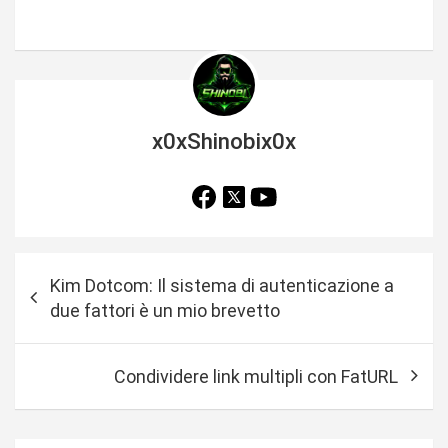
x0xShinobix0x
N
Kim Dotcom: Il sistema di autenticazione a
a
due fattori è un mio brevetto
v
i
Condividere link multipli con FatURL
g
a