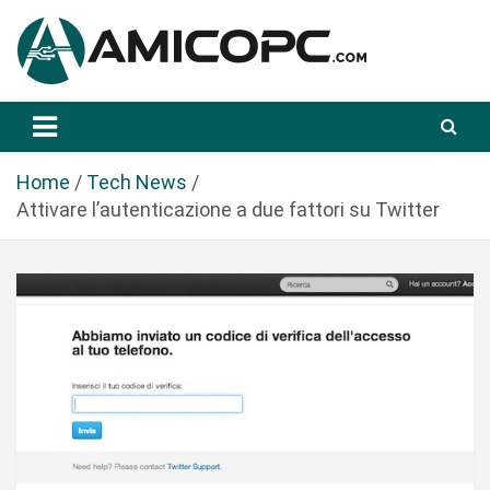
S
a
l
t
Novità Tecnologiche: Guide e News
Amicopc.com
a
a
l
Home
Tech News
c
Attivare l’autenticazione a due fattori su Twitter
o
n
t
e
n
u
t
o