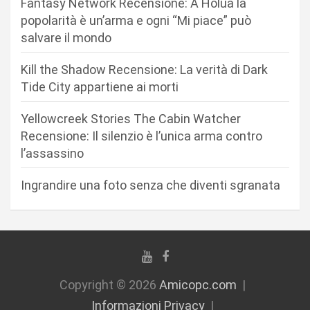
Fantasy Network Recensione: A Holua la
e
popolarità è un’arma e ogni “Mi piace” può
a
salvare il mondo
r
Kill the Shadow Recensione: La verità di Dark
t
Tide City appartiene ai morti
i
c
Yellowcreek Stories The Cabin Watcher
Recensione: Il silenzio è l’unica arma contro
o
l’assassino
l
i
Ingrandire una foto senza che diventi sgranata
Copyright © 2026
Amicopc.com
Informazioni Privacy