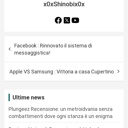
x0xShinobix0x
N
Facebook : Rinnovato il sistema di
a
messaggistica!
v
i
Apple VS Samsung : Vittoria a casa Cupertino
g
a
z
Ultime news
i
Plungeez Recensione: un metroidvania senza
o
combattimenti dove ogni stanza è un enigma
n