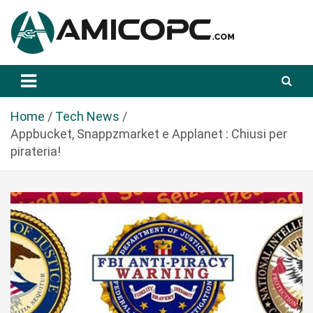
S
a
l
t
Novità Tecnologiche: Guide e News
Amicopc.com
a
a
l
Home
Tech News
c
Appbucket, Snappzmarket e Applanet : Chiusi per
o
pirateria!
n
t
e
n
u
t
o