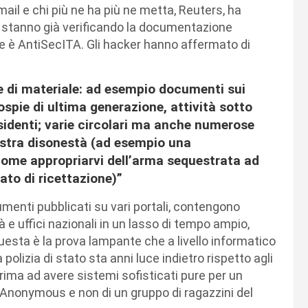
email e chi più ne ha più ne metta, Reuters, ha
e, stanno già verificando la documentazione
ne è AntiSecITA. Gli hacker hanno affermato di
e di materiale: ad esempio documenti sui
rospie di ultima generazione, attività sotto
issidenti; varie circolari ma anche numerose
vostra disonestà (ad esempio una
come appropriarvi dell’arma sequestrata ad
ato di ricettazione)”
menti pubblicati su vari portali, contengono
à e uffici nazionali in un lasso di tempo ampio,
Questa è la prova lampante che a livello informatico
olizia di stato sta anni luce indietro rispetto agli
prima ad avere sistemi sofisticati pure per un
Anonymous e non di un gruppo di ragazzini del