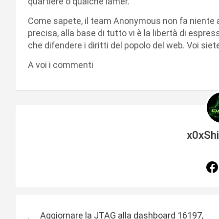
quartiere o qualche lamer.
Come sapete, il team Anonymous non fa niente a c
precisa, alla base di tutto vi è la libertà di espres
che difendere i diritti del popolo del web. Voi s
A voi i commenti
x0xSh
N
Aggiornare la JTAG alla dashboard 16197,