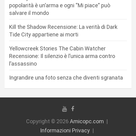
popolarità è un’arma e ogni “Mi piace” può
e
salvare il mondo
a
r
Kill the Shadow Recensione: La verità di Dark
Tide City appartiene ai morti
t
i
Yellowcreek Stories The Cabin Watcher
c
Recensione: Il silenzio è l’unica arma contro
l’assassino
o
l
Ingrandire una foto senza che diventi sgranata
i
Copyright © 2026
Amicopc.com
Informazioni Privacy