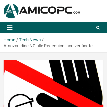
S
a
l
t
Novità Tecnologiche: Guide e News
Amicopc.com
a
a
l
Home
Tech News
c
Amazon dice NO alle Recensioni non verificate
o
n
t
e
n
u
t
o