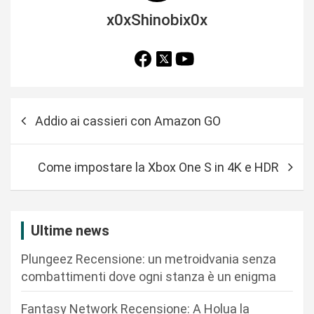
x0xShinobix0x
N
Addio ai cassieri con Amazon GO
a
v
Come impostare la Xbox One S in 4K e HDR
i
g
a
Ultime news
z
Plungeez Recensione: un metroidvania senza
i
combattimenti dove ogni stanza è un enigma
o
n
Fantasy Network Recensione: A Holua la