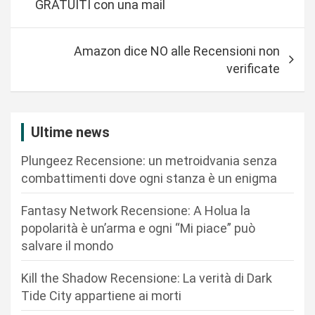
GRATUITI con una mail
v
i
Amazon dice NO alle Recensioni non
g
verificate
a
z
i
Ultime news
o
Plungeez Recensione: un metroidvania senza
n
combattimenti dove ogni stanza è un enigma
e
Fantasy Network Recensione: A Holua la
a
popolarità è un’arma e ogni “Mi piace” può
r
salvare il mondo
t
Kill the Shadow Recensione: La verità di Dark
i
Tide City appartiene ai morti
c