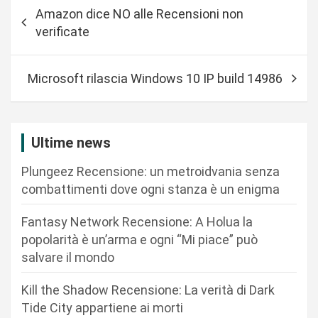
N
Amazon dice NO alle Recensioni non
a
verificate
v
i
Microsoft rilascia Windows 10 IP build 14986
g
a
z
Ultime news
i
Plungeez Recensione: un metroidvania senza
o
combattimenti dove ogni stanza è un enigma
n
Fantasy Network Recensione: A Holua la
e
popolarità è un’arma e ogni “Mi piace” può
a
salvare il mondo
r
Kill the Shadow Recensione: La verità di Dark
t
Tide City appartiene ai morti