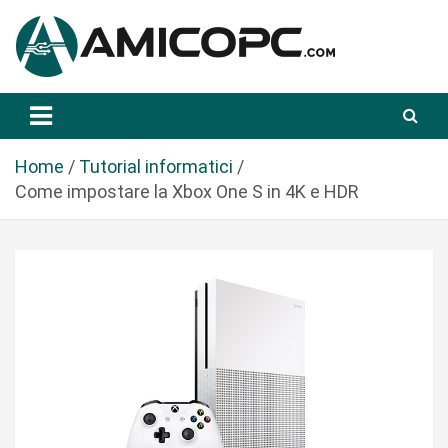
S
a
l
t
Novità Tecnologiche: Guide e News
Amicopc.com
a
a
l
Home
Tutorial informatici
c
Come impostare la Xbox One S in 4K e HDR
o
n
t
e
n
u
t
o