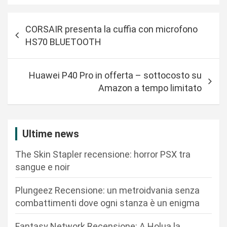
N
CORSAIR presenta la cuffia con microfono
a
HS70 BLUETOOTH
v
i
Huawei P40 Pro in offerta – sottocosto su
g
Amazon a tempo limitato
a
z
i
Ultime news
o
The Skin Stapler recensione: horror PSX tra
n
sangue e noir
e
Plungeez Recensione: un metroidvania senza
a
combattimenti dove ogni stanza è un enigma
r
Fantasy Network Recensione: A Holua la