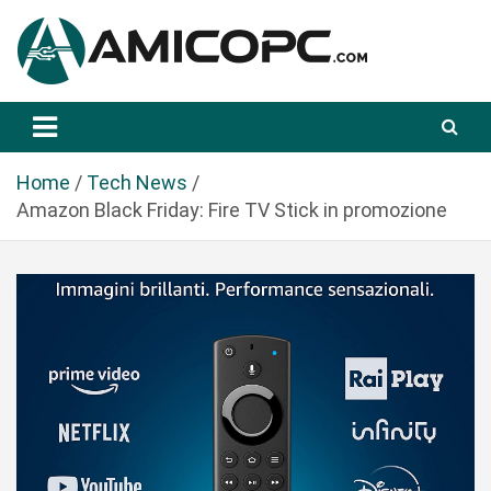
S
a
l
t
Novità Tecnologiche: Guide e News
Amicopc.com
a
a
l
Home
Tech News
c
Amazon Black Friday: Fire TV Stick in promozione
o
n
t
e
n
u
t
o