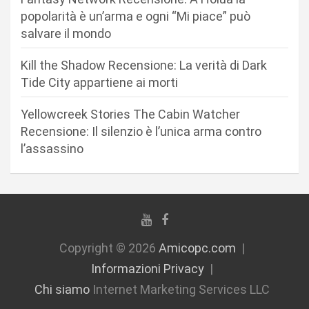
t
popolarità è un’arma e ogni “Mi piace” può
i
salvare il mondo
c
Kill the Shadow Recensione: La verità di Dark
o
Tide City appartiene ai morti
l
i
Yellowcreek Stories The Cabin Watcher
Recensione: Il silenzio è l’unica arma contro
l’assassino
Copyright © 2026
Amicopc.com
Informazioni Privacy
Chi siamo
Internet Marketing Services LLC