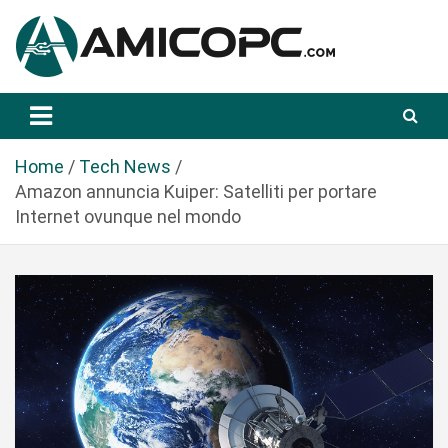
S
a
l
t
Novità Tecnologiche: Guide e News
Amicopc.com
a
a
l
Home
Tech News
c
Amazon annuncia Kuiper: Satelliti per portare
o
Internet ovunque nel mondo
n
t
e
n
u
t
o