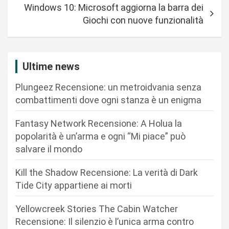
i
Windows 10: Microsoft aggiorna la barra dei
g
Giochi con nuove funzionalità
a
z
i
Ultime news
o
Plungeez Recensione: un metroidvania senza
n
combattimenti dove ogni stanza è un enigma
e
Fantasy Network Recensione: A Holua la
a
popolarità è un’arma e ogni “Mi piace” può
r
salvare il mondo
t
Kill the Shadow Recensione: La verità di Dark
i
Tide City appartiene ai morti
c
Yellowcreek Stories The Cabin Watcher
o
Recensione: Il silenzio è l’unica arma contro