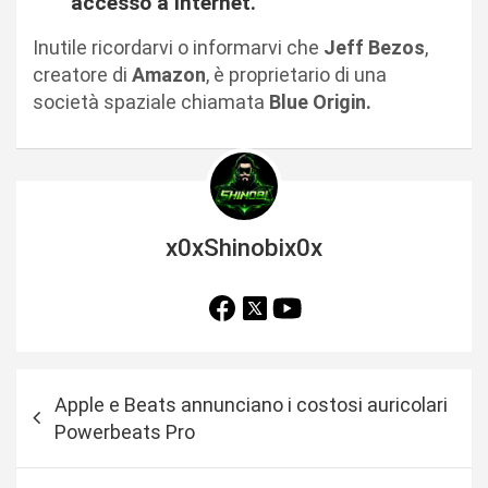
accesso a Internet.
Inutile ricordarvi o informarvi che
Jeff Bezos
,
creatore di
Amazon
, è proprietario di una
società spaziale chiamata
Blue Origin.
x0xShinobix0x
N
Apple e Beats annunciano i costosi auricolari
a
Powerbeats Pro
v