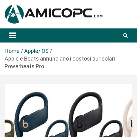
S
a
l
t
Novità Tecnologiche: Guide e News
Amicopc.com
a
a
l
Home
Apple/iOS
c
Apple e Beats annunciano i costosi auricolari
o
Powerbeats Pro
n
t
e
n
u
t
o