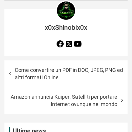
x0xShinobix0x
N
Come convertire un PDF in DOC, JPEG, PNG ed
a
altri formati Online
v
i
Amazon annuncia Kuiper: Satelliti per portare
g
Internet ovunque nel mondo
a
z
i
Ultime news