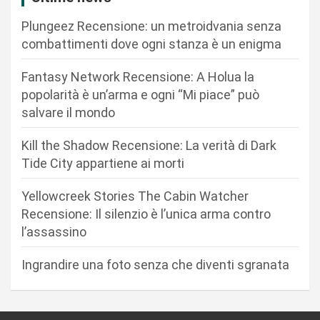
o
Plungeez Recensione: un metroidvania senza
n
combattimenti dove ogni stanza è un enigma
e
Fantasy Network Recensione: A Holua la
a
popolarità è un’arma e ogni “Mi piace” può
r
salvare il mondo
t
Kill the Shadow Recensione: La verità di Dark
i
Tide City appartiene ai morti
c
Yellowcreek Stories The Cabin Watcher
o
Recensione: Il silenzio è l’unica arma contro
l
l’assassino
i
Ingrandire una foto senza che diventi sgranata