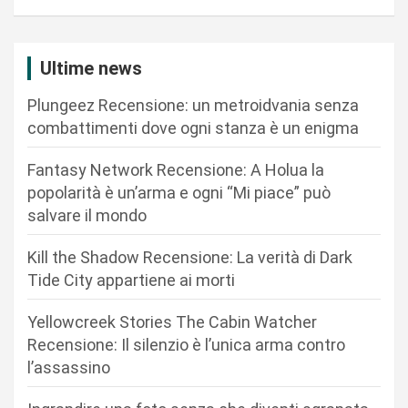
g
a
z
Ultime news
i
Plungeez Recensione: un metroidvania senza
o
combattimenti dove ogni stanza è un enigma
n
Fantasy Network Recensione: A Holua la
e
popolarità è un’arma e ogni “Mi piace” può
a
salvare il mondo
r
Kill the Shadow Recensione: La verità di Dark
t
Tide City appartiene ai morti
i
c
Yellowcreek Stories The Cabin Watcher
Recensione: Il silenzio è l’unica arma contro
o
l’assassino
l