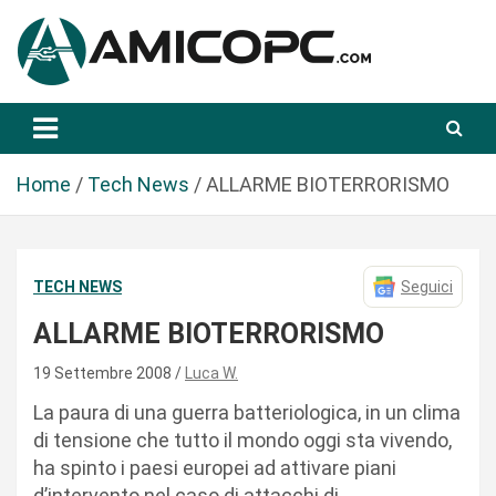
S
a
l
t
Novità Tecnologiche: Guide e News
Amicopc.com
a
a
l
Home
Tech News
ALLARME BIOTERRORISMO
c
o
n
TECH NEWS
Seguici
t
e
ALLARME BIOTERRORISMO
n
u
19 Settembre 2008
Luca W.
t
La paura di una guerra batteriologica, in un clima
o
di tensione che tutto il mondo oggi sta vivendo,
ha spinto i paesi europei ad attivare piani
d’intervento nel caso di attacchi di