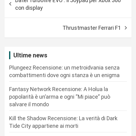
Datel Turbofire EVO : Il Joypad per Xbox 360
a
con display
v
i
Thrustmaster Ferrari F1
g
a
z
Ultime news
i
Plungeez Recensione: un metroidvania senza
o
combattimenti dove ogni stanza è un enigma
n
Fantasy Network Recensione: A Holua la
e
popolarità è un’arma e ogni “Mi piace” può
a
salvare il mondo
r
Kill the Shadow Recensione: La verità di Dark
t
Tide City appartiene ai morti
i