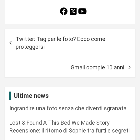
N
Twitter: Tag per le foto? Ecco come
a
proteggersi
v
i
Gmail compie 10 anni
g
a
z
Ultime news
i
Ingrandire una foto senza che diventi sgranata
o
n
Lost & Found A This Bed We Made Story
Recensione: il ritorno di Sophie tra furti e segreti
e