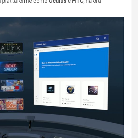
on piattaforme come
Oculus
e
HTC
, ha ora