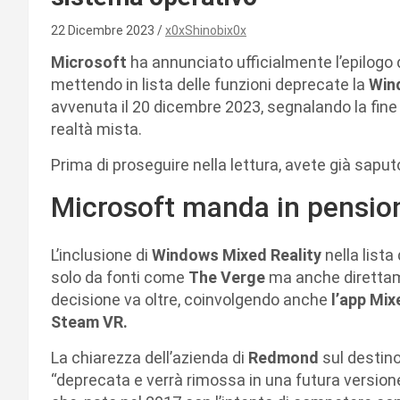
22 Dicembre 2023
x0xShinobix0x
Microsoft
ha annunciato ufficialmente l’epilogo 
mettendo in lista delle funzioni deprecate la
Win
avvenuta il 20 dicembre 2023, segnalando la fine 
realtà mista.
Prima di proseguire nella lettura, avete già saput
Microsoft manda in pensio
L’inclusione di
Windows Mixed Reality
nella lista
solo da fonti come
The Verge
ma anche diretta
decisione va oltre, coinvolgendo anche
l’app Mix
Steam VR.
La chiarezza dell’azienda di
Redmond
sul destin
“deprecata e verrà rimossa in una futura version