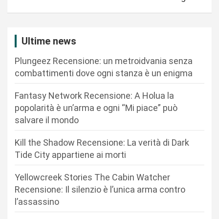
a
z
i
Ultime news
o
Plungeez Recensione: un metroidvania senza
n
combattimenti dove ogni stanza è un enigma
e
Fantasy Network Recensione: A Holua la
a
popolarità è un’arma e ogni “Mi piace” può
r
salvare il mondo
t
Kill the Shadow Recensione: La verità di Dark
i
Tide City appartiene ai morti
c
Yellowcreek Stories The Cabin Watcher
o
Recensione: Il silenzio è l’unica arma contro
l
l’assassino
i