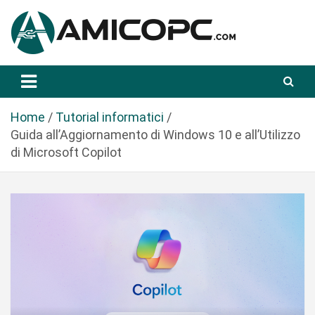
S
a
l
t
Novità Tecnologiche: Guide e News
Amicopc.com
a
a
l
Home
Tutorial informatici
c
Guida all’Aggiornamento di Windows 10 e all’Utilizzo
o
di Microsoft Copilot
n
t
e
n
u
t
o