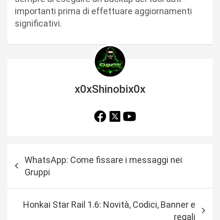
importanti prima di effettuare aggiornamenti
significativi.
x0xShinobix0x
N
WhatsApp: Come fissare i messaggi nei
a
Gruppi
v
i
Honkai Star Rail 1.6: Novità, Codici, Banner e
g
regali