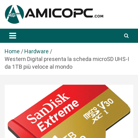
S
a
l
t
Novità Tecnologiche: Guide e News
Amicopc.com
a
a
l
Home
Hardware
c
Western Digital presenta la scheda microSD UHS-I
o
da 1TB più veloce al mondo
n
t
e
n
u
t
o