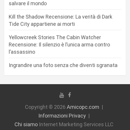
r
salvare il mondo
t
Kill the Shadow Recensione: La verità di Dark
i
Tide City appartiene ai morti
c
Yellowcreek Stories The Cabin Watcher
o
Recensione: Il silenzio è l’unica arma contro
l
l’assassino
i
Ingrandire una foto senza che diventi sgranata
Copyright © 2026
Amicopc.com
Informazioni Privacy
Chi siamo
Internet Marketing Services LLC