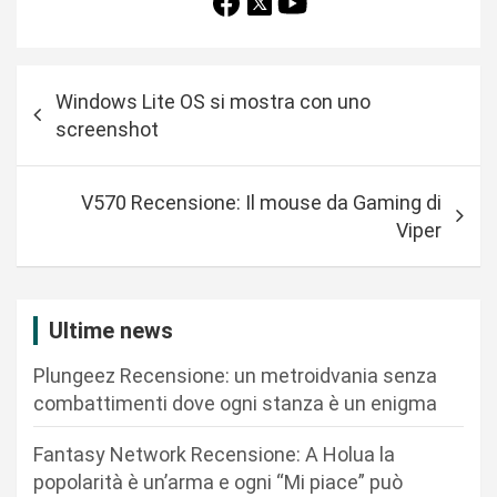
N
Windows Lite OS si mostra con uno
a
screenshot
v
i
V570 Recensione: Il mouse da Gaming di
g
Viper
a
z
i
Ultime news
o
Plungeez Recensione: un metroidvania senza
n
combattimenti dove ogni stanza è un enigma
e
Fantasy Network Recensione: A Holua la
a
popolarità è un’arma e ogni “Mi piace” può