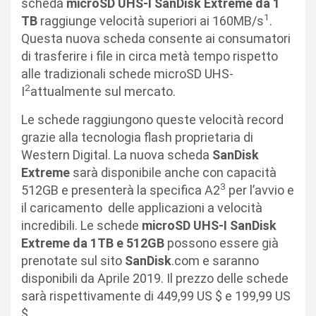
scheda
microSD UHS-I SanDisk Extreme da 1
1
TB
raggiunge velocità superiori ai 160MB/s
.
Questa nuova scheda consente ai consumatori
di trasferire i file in circa metà tempo rispetto
alle tradizionali schede microSD UHS-
2
I
attualmente sul mercato.
Le schede raggiungono queste velocità record
grazie alla tecnologia flash proprietaria di
Western Digital. La nuova scheda
SanDisk
Extreme
sarà disponibile anche con capacità
3
512GB e presenterà la specifica A2
per l’avvio e
il caricamento delle applicazioni a velocità
incredibili. Le schede
microSD UHS-I SanDisk
Extreme da 1TB e 512GB
possono essere già
prenotate sul sito
SanDisk
.com e saranno
disponibili da Aprile 2019. Il prezzo delle schede
sarà rispettivamente di 449,99 US $ e 199,99 US
$.