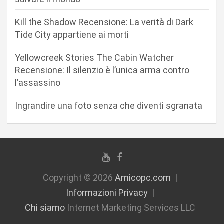
t
Kill the Shadow Recensione: La verità di Dark
i
Tide City appartiene ai morti
c
Yellowcreek Stories The Cabin Watcher
o
Recensione: Il silenzio è l’unica arma contro
l
l’assassino
i
Ingrandire una foto senza che diventi sgranata
Copyright © 2026
Amicopc.com
Informazioni Privacy
Chi siamo
Internet Marketing Services LLC