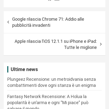
N
Google rilascia Chrome 71: Addio alle
a
pubblicità invadenti
v
i
Apple rilascia l’iOS 12.1.1 su iPhone e iPad:
g
Tutte le migliorie
a
z
i
Ultime news
o
Plungeez Recensione: un metroidvania senza
n
combattimenti dove ogni stanza è un enigma
e
Fantasy Network Recensione: A Holua la
a
popolarità è un’arma e ogni “Mi piace” può
r
salvare il mondo