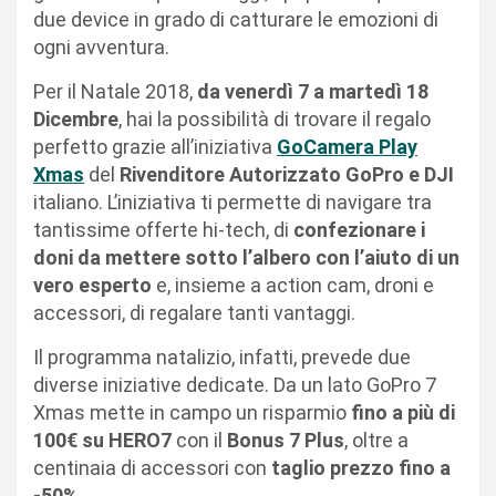
due device in grado di catturare le emozioni di
ogni avventura.
Per il Natale 2018,
da venerdì 7 a martedì 18
Dicembre
, hai la possibilità di trovare il regalo
perfetto grazie all’iniziativa
GoCamera Play
Xmas
del
Rivenditore Autorizzato GoPro e DJI
italiano. L’iniziativa ti permette di navigare tra
tantissime offerte hi-tech, di
confezionare i
doni da mettere sotto l’albero con l’aiuto di un
vero esperto
e, insieme a action cam, droni e
accessori, di regalare tanti vantaggi.
Il programma natalizio, infatti, prevede due
diverse iniziative dedicate. Da un lato
GoPro 7
Xmas
mette in campo un risparmio
fino a più di
100€ su HERO7
con il
Bonus 7 Plus
, oltre a
centinaia di accessori con
taglio prezzo fino a
-50%
.