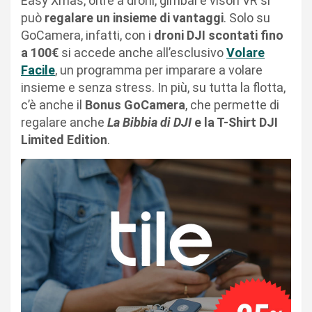
Easy Xmas
, oltre a droni, gimbal e visori VR si
può
regalare un insieme di vantaggi
. Solo su
GoCamera, infatti, con i
droni DJI scontati fino
a 100€
si accede anche all’esclusivo
Volare
Facile
, un programma per imparare a volare
insieme e senza stress. In più, su tutta la flotta,
c’è anche il
Bonus GoCamera
, che permette di
regalare anche
La Bibbia di DJI
e la T-Shirt DJI
Limited Edition
.