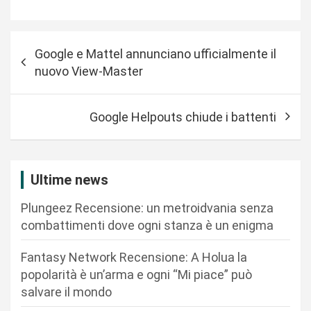
N
Google e Mattel annunciano ufficialmente il
a
nuovo View-Master
v
i
Google Helpouts chiude i battenti
g
a
z
Ultime news
i
Plungeez Recensione: un metroidvania senza
o
combattimenti dove ogni stanza è un enigma
n
Fantasy Network Recensione: A Holua la
e
popolarità è un’arma e ogni “Mi piace” può
a
salvare il mondo
r