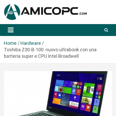
S
a
l
t
Novità Tecnologiche: Guide e News
Amicopc.com
a
a
l
Home
Hardware
c
Toshiba Z30-B-100: nuovo ultrabook con una
o
batteria super e CPU Intel Broadwell
n
t
e
n
u
t
o