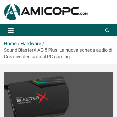
S
a
l
t
Novità Tecnologiche: Guide e News
Amicopc.com
a
a
l
Home
Hardware
c
Sound BlasterX AE-5 Plus: La nuova scheda audio di
o
Creative dedicata al PC gaming
n
t
e
n
u
t
o