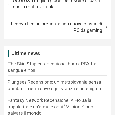
OCULUS: I migliori giochi per uscire di casa
a
con la realtà virtuale
v
i
Lenovo Legion presenta una nuova classe di
g
PC da gaming
a
z
i
Ultime news
o
The Skin Stapler recensione: horror PSX tra
n
sangue e noir
e
Plungeez Recensione: un metroidvania senza
a
combattimenti dove ogni stanza è un enigma
r
Fantasy Network Recensione: A Holua la
t
popolarità è un’arma e ogni “Mi piace” può
i
salvare il mondo