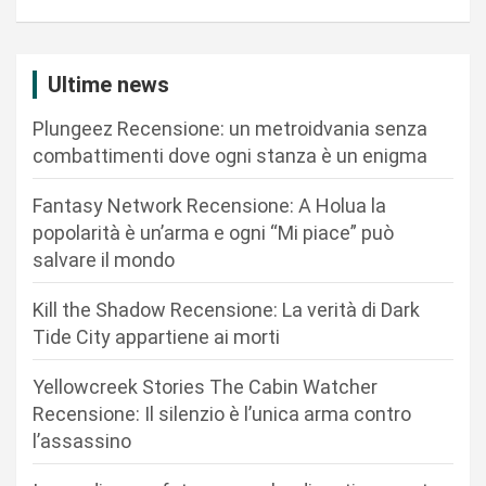
g
a
z
Ultime news
i
Plungeez Recensione: un metroidvania senza
o
combattimenti dove ogni stanza è un enigma
n
Fantasy Network Recensione: A Holua la
e
popolarità è un’arma e ogni “Mi piace” può
a
salvare il mondo
r
Kill the Shadow Recensione: La verità di Dark
t
Tide City appartiene ai morti
i
c
Yellowcreek Stories The Cabin Watcher
Recensione: Il silenzio è l’unica arma contro
o
l’assassino
l