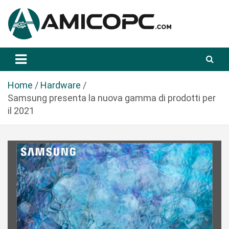
S
a
l
t
Novità Tecnologiche: Guide e News
Amicopc.com
a
a
l
Home
Hardware
c
Samsung presenta la nuova gamma di prodotti per
o
il 2021
n
t
e
n
u
t
o