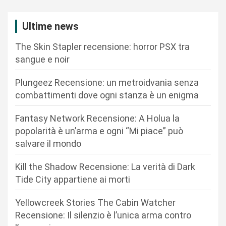
a
z
Ultime news
i
The Skin Stapler recensione: horror PSX tra
o
sangue e noir
n
Plungeez Recensione: un metroidvania senza
e
combattimenti dove ogni stanza è un enigma
a
r
Fantasy Network Recensione: A Holua la
popolarità è un’arma e ogni “Mi piace” può
t
salvare il mondo
i
c
Kill the Shadow Recensione: La verità di Dark
Tide City appartiene ai morti
o
l
Yellowcreek Stories The Cabin Watcher
i
Recensione: Il silenzio è l’unica arma contro