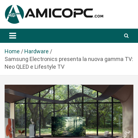
S
a
l
t
Novità Tecnologiche: Guide e News
Amicopc.com
a
a
l
Home
Hardware
c
Samsung Electronics presenta la nuova gamma TV:
o
Neo QLED e Lifestyle TV
n
t
e
n
u
t
o