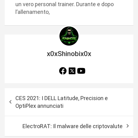
un vero personal trainer. Durante e dopo
l’allenamento,
x0xShinobix0x
N
CES 2021: I DELL Latitude, Precision e
a
OptiPlex annunciati
v
i
ElectroRAT: Il malware delle criptovalute
g