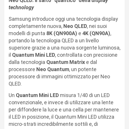
Neo QLED: il salto “quantico” della
display
technology
Samsung introduce oggi una tecnologia display
completamente nuova,
Neo QLED
, nei suoi
modelli di punta
8K (QN900A)
e
4K (QN90A)
,
portando la tecnologia QLED a un livello
superiore grazie a una nuova sorgente luminosa,
il
Quantum Mini LED
, controllata con precisione
dalla tecnologia
Quantum Matrix
e dal
processore
Neo Quantum
, un potente
processore di immagini ottimizzato per Neo
QLED.
Un
Quantum Mini LED
misura 1/40 di un LED
convenzionale, e invece di utilizzare una lente
per diffondere la luce e una cella per mantenere
il LED in posizione, il Quantum Mini LED utilizza
micro-strati incredibilmente sottili e, di