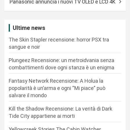
Panasonic annuncia i nuovi TV OLED e LCD 4K
g
a
z
Ultime news
i
The Skin Stapler recensione: horror PSX tra
o
sangue e noir
n
Plungeez Recensione: un metroidvania senza
e
combattimenti dove ogni stanza è un enigma
a
r
Fantasy Network Recensione: A Holua la
popolarità è un’arma e ogni “Mi piace” può
t
salvare il mondo
i
c
Kill the Shadow Recensione: La verità di Dark
Tide City appartiene ai morti
o
l
Yellowcreek Stories The Cabin Watcher