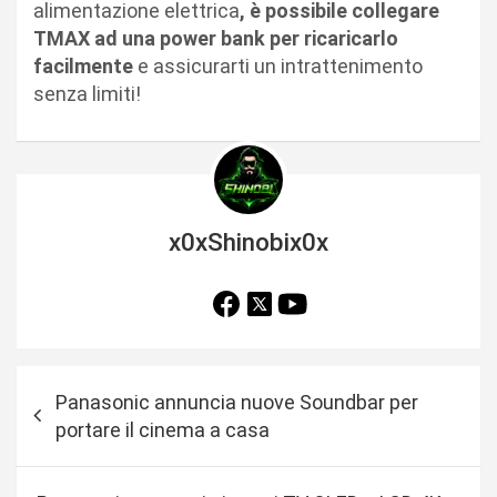
alimentazione elettrica
, è possibile collegare
TMAX ad una power bank per ricaricarlo
facilmente
e assicurarti un intrattenimento
senza limiti!
x0xShinobix0x
N
Panasonic annuncia nuove Soundbar per
a
portare il cinema a casa
v
i