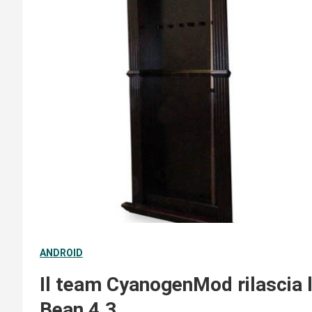
ANDROID
Il team CyanogenMod rilascia 
Bean 4.3