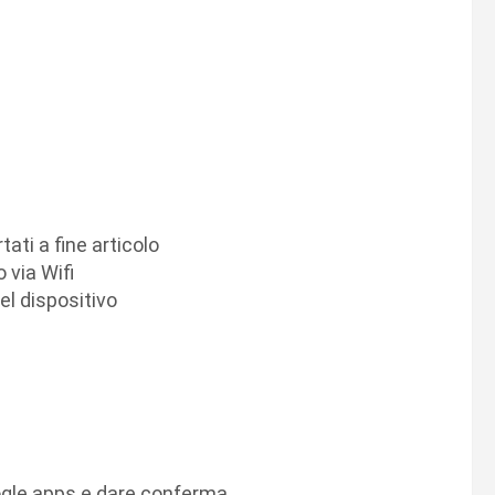
tati a fine articolo
 via Wifi
el dispositivo
google apps e dare conferma