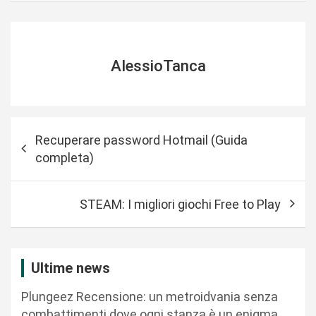
AlessioTanca
N
Recuperare password Hotmail (Guida
a
completa)
v
i
STEAM: I migliori giochi Free to Play
g
a
z
Ultime news
i
Plungeez Recensione: un metroidvania senza
o
combattimenti dove ogni stanza è un enigma