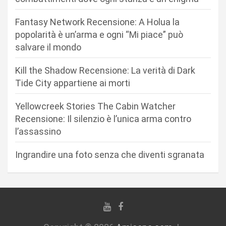
n
Fantasy Network Recensione: A Holua la
e
popolarità è un’arma e ogni “Mi piace” può
a
salvare il mondo
r
Kill the Shadow Recensione: La verità di Dark
t
Tide City appartiene ai morti
i
c
Yellowcreek Stories The Cabin Watcher
Recensione: Il silenzio è l’unica arma contro
o
l’assassino
l
i
Ingrandire una foto senza che diventi sgranata