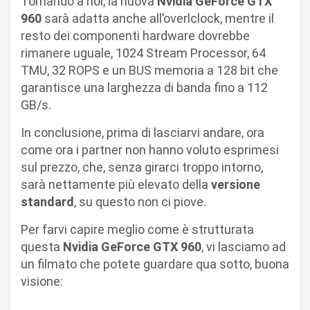
Tornando a noi, la nuova
Nvidia GeForce GTX
960
sarà adatta anche all’overlclock, mentre il
resto dei componenti hardware dovrebbe
rimanere uguale, 1024 Stream Processor, 64
TMU, 32 ROPS e un BUS memoria a 128 bit che
garantisce una larghezza di banda fino a 112
GB/s.
In conclusione, prima di lasciarvi andare, ora
come ora i partner non hanno voluto esprimesi
sul prezzo, che, senza girarci troppo intorno,
sarà nettamente più elevato della
versione
standard
, su questo non ci piove.
Per farvi capire meglio come è strutturata
questa
Nvidia GeForce GTX 960
, vi lasciamo ad
un filmato che potete guardare qua sotto, buona
visione: