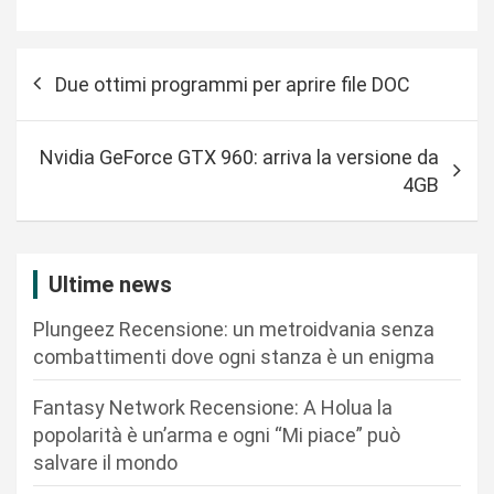
N
Due ottimi programmi per aprire file DOC
a
v
Nvidia GeForce GTX 960: arriva la versione da
i
4GB
g
a
z
Ultime news
i
Plungeez Recensione: un metroidvania senza
o
combattimenti dove ogni stanza è un enigma
n
Fantasy Network Recensione: A Holua la
e
popolarità è un’arma e ogni “Mi piace” può
a
salvare il mondo
r