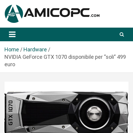
S
a
l
t
Novità Tecnologiche: Guide e News
Amicopc.com
a
a
l
Home
Hardware
c
NVIDIA GeForce GTX 1070 disponibile per “soli” 499
o
euro
n
t
e
n
u
t
o