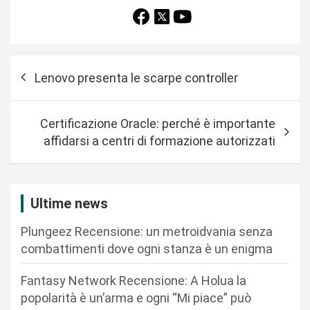
N
Lenovo presenta le scarpe controller
a
v
Certificazione Oracle: perché è importante
i
affidarsi a centri di formazione autorizzati
g
a
z
Ultime news
i
Plungeez Recensione: un metroidvania senza
o
combattimenti dove ogni stanza è un enigma
n
Fantasy Network Recensione: A Holua la
e
popolarità è un’arma e ogni “Mi piace” può
a