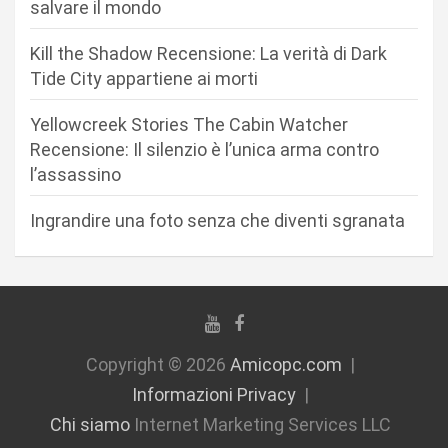
salvare il mondo
r
Kill the Shadow Recensione: La verità di Dark
t
Tide City appartiene ai morti
i
c
Yellowcreek Stories The Cabin Watcher
Recensione: Il silenzio è l’unica arma contro
o
l’assassino
l
i
Ingrandire una foto senza che diventi sgranata
Copyright © 2026
Amicopc.com
Informazioni Privacy
Chi siamo
Internet Marketing Services LLC