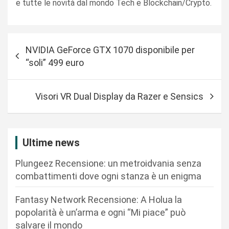
e tutte le novità dal mondo Tech e Blockchain/Crypto.
N
NVIDIA GeForce GTX 1070 disponibile per
a
“soli” 499 euro
v
i
Visori VR Dual Display da Razer e Sensics
g
a
z
Ultime news
i
Plungeez Recensione: un metroidvania senza
o
combattimenti dove ogni stanza è un enigma
n
Fantasy Network Recensione: A Holua la
e
popolarità è un’arma e ogni “Mi piace” può
a
salvare il mondo