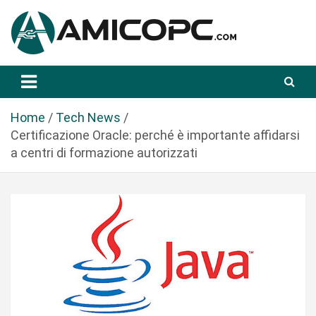
S
a
l
t
Novità Tecnologiche: Guide e News
Amicopc.com
a
a
l
Home
Tech News
c
Certificazione Oracle: perché è importante affidarsi
o
a centri di formazione autorizzati
n
t
e
n
u
t
o