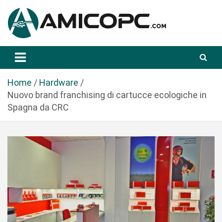
S
a
l
t
Novità Tecnologiche: Guide e News
Amicopc.com
a
a
l
Home
Hardware
c
Nuovo brand franchising di cartucce ecologiche in
o
Spagna da CRC
n
t
e
n
u
t
o