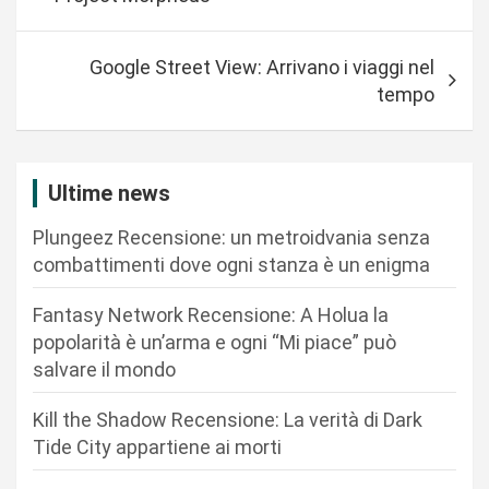
v
i
Google Street View: Arrivano i viaggi nel
g
tempo
a
z
i
Ultime news
o
Plungeez Recensione: un metroidvania senza
n
combattimenti dove ogni stanza è un enigma
e
Fantasy Network Recensione: A Holua la
a
popolarità è un’arma e ogni “Mi piace” può
r
salvare il mondo
t
Kill the Shadow Recensione: La verità di Dark
i
Tide City appartiene ai morti
c