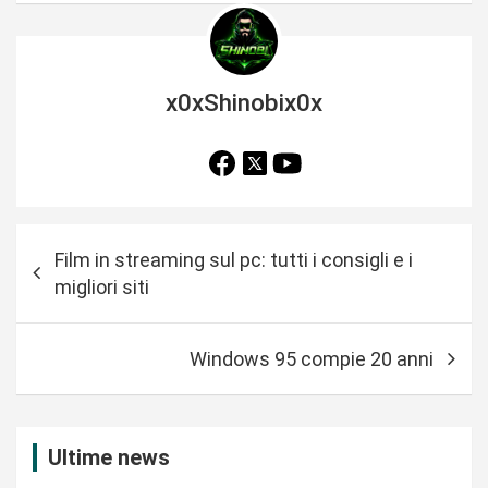
x0xShinobix0x
N
Film in streaming sul pc: tutti i consigli e i
a
migliori siti
v
i
Windows 95 compie 20 anni
g
a
z
Ultime news
i