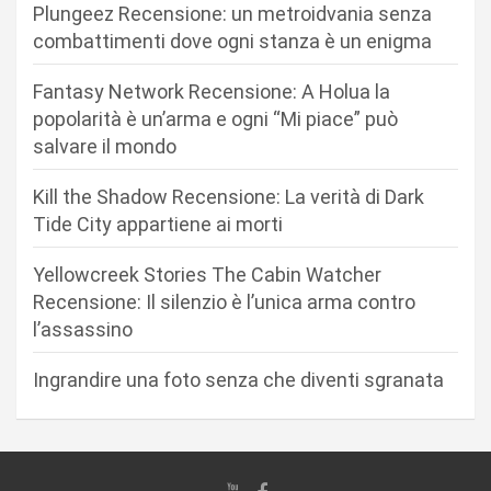
Plungeez Recensione: un metroidvania senza
o
combattimenti dove ogni stanza è un enigma
n
Fantasy Network Recensione: A Holua la
e
popolarità è un’arma e ogni “Mi piace” può
a
salvare il mondo
r
Kill the Shadow Recensione: La verità di Dark
t
Tide City appartiene ai morti
i
c
Yellowcreek Stories The Cabin Watcher
Recensione: Il silenzio è l’unica arma contro
o
l’assassino
l
i
Ingrandire una foto senza che diventi sgranata