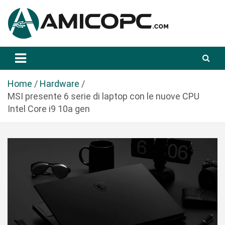
S
a
l
t
Novità Tecnologiche: Guide e News
Amicopc.com
a
a
l
Home
Hardware
c
MSI presente 6 serie di laptop con le nuove CPU
o
Intel Core i9 10a gen
n
t
e
n
u
t
o