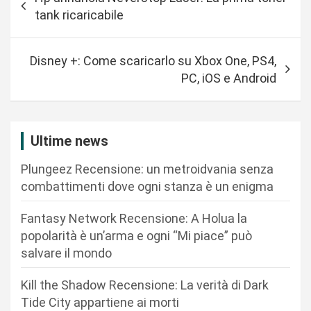
a
tank ricaricabile
v
i
Disney +: Come scaricarlo su Xbox One, PS4,
g
PC, iOS e Android
a
z
i
Ultime news
o
Plungeez Recensione: un metroidvania senza
n
combattimenti dove ogni stanza è un enigma
e
Fantasy Network Recensione: A Holua la
a
popolarità è un’arma e ogni “Mi piace” può
r
salvare il mondo
t
Kill the Shadow Recensione: La verità di Dark
i
Tide City appartiene ai morti