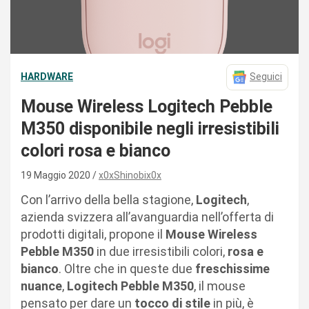
HARDWARE
Seguici
Mouse Wireless Logitech Pebble
M350 disponibile negli irresistibili
colori rosa e bianco
19 Maggio 2020
x0xShinobix0x
Con l’arrivo della bella stagione,
Logitech
,
azienda svizzera all’avanguardia nell’offerta di
prodotti digitali, propone il
Mouse Wireless
Pebble M350
in due irresistibili colori,
rosa e
bianco
. Oltre che in queste due
freschissime
nuance
,
Logitech
Pebble M350
, il mouse
pensato per dare un
tocco di stile
in più, è