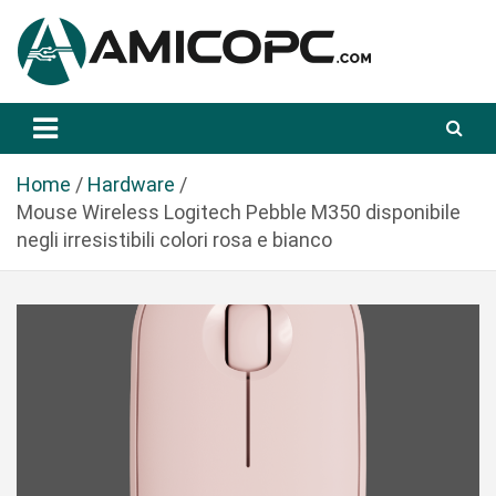
S
a
l
t
Novità Tecnologiche: Guide e News
Amicopc.com
a
a
l
Home
Hardware
c
Mouse Wireless Logitech Pebble M350 disponibile
o
negli irresistibili colori rosa e bianco
n
t
e
n
u
t
o