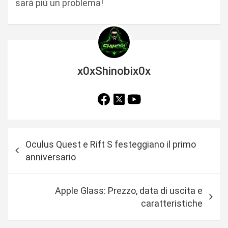
sarà più un problema!
x0xShinobix0x
N
Oculus Quest e Rift S festeggiano il primo
a
anniversario
v
i
Apple Glass: Prezzo, data di uscita e
g
caratteristiche
a