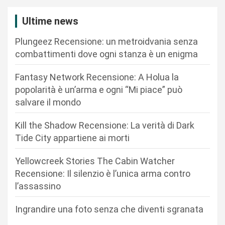
z
i
Ultime news
o
Plungeez Recensione: un metroidvania senza
n
combattimenti dove ogni stanza è un enigma
e
Fantasy Network Recensione: A Holua la
a
popolarità è un’arma e ogni “Mi piace” può
r
salvare il mondo
t
Kill the Shadow Recensione: La verità di Dark
i
Tide City appartiene ai morti
c
Yellowcreek Stories The Cabin Watcher
o
Recensione: Il silenzio è l’unica arma contro
l
l’assassino
i
Ingrandire una foto senza che diventi sgranata