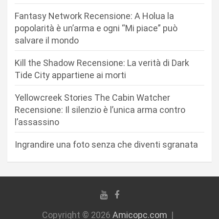
e
Fantasy Network Recensione: A Holua la
a
popolarità è un’arma e ogni “Mi piace” può
r
salvare il mondo
t
Kill the Shadow Recensione: La verità di Dark
i
Tide City appartiene ai morti
c
Yellowcreek Stories The Cabin Watcher
o
Recensione: Il silenzio è l’unica arma contro
l
l’assassino
i
Ingrandire una foto senza che diventi sgranata
Copyright © 2026
Amicopc.com