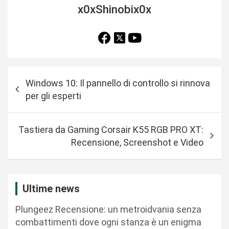
x0xShinobix0x
N
Windows 10: Il pannello di controllo si rinnova
a
per gli esperti
v
i
Tastiera da Gaming Corsair K55 RGB PRO XT:
g
Recensione, Screenshot e Video
a
z
i
Ultime news
o
Plungeez Recensione: un metroidvania senza
n
combattimenti dove ogni stanza è un enigma