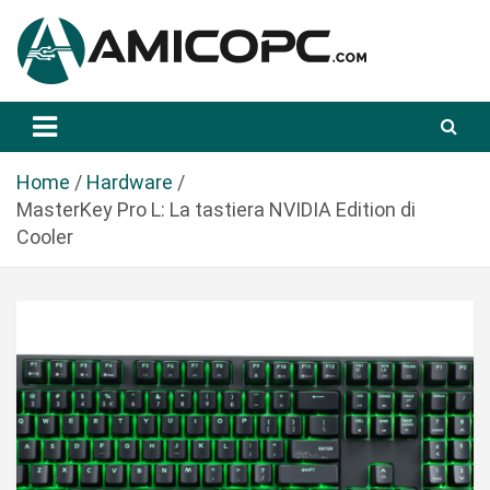
S
a
l
t
Novità Tecnologiche: Guide e News
Amicopc.com
a
a
l
Home
Hardware
c
MasterKey Pro L: La tastiera NVIDIA Edition di
o
Cooler
n
t
e
n
u
t
o