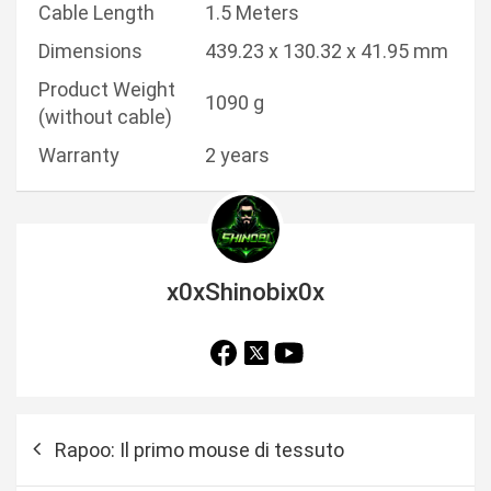
Cable Length
1.5 Meters
Dimensions
439.23 x 130.32 x 41.95 mm
Product Weight
1090 g
(without cable)
Warranty
2 years
x0xShinobix0x
N
Rapoo: Il primo mouse di tessuto
a