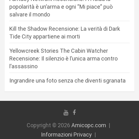
r
popolarità è un’arma e ogni “Mi piace” può
salvare il mondo
t
i
Kill the Shadow Recensione: La verità di Dark
c
Tide City appartiene ai morti
o
Yellowcreek Stories The Cabin Watcher
l
Recensione: Il silenzio è l’unica arma contro
i
l’assassino
Ingrandire una foto senza che diventi sgranata
Copyright © 2026
Amicopc.com
Informazioni Privacy