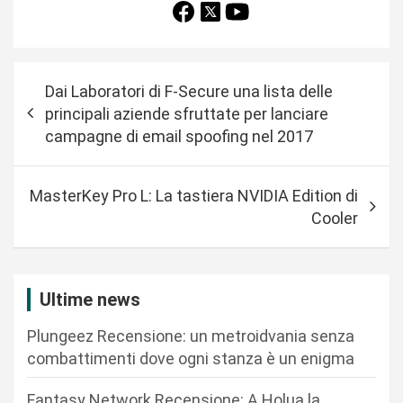
N
Dai Laboratori di F-Secure una lista delle
a
principali aziende sfruttate per lanciare
v
campagne di email spoofing nel 2017
i
g
MasterKey Pro L: La tastiera NVIDIA Edition di
a
Cooler
z
i
Ultime news
o
n
Plungeez Recensione: un metroidvania senza
combattimenti dove ogni stanza è un enigma
e
a
Fantasy Network Recensione: A Holua la