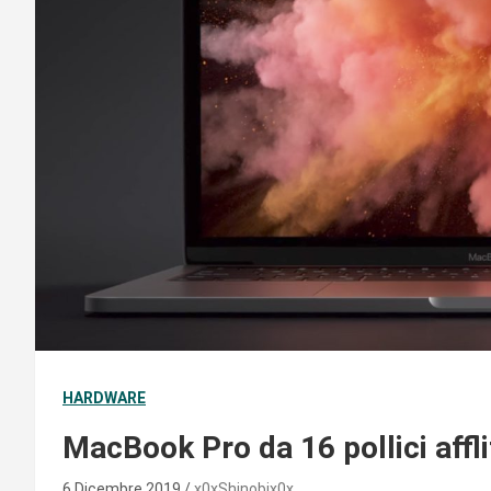
HARDWARE
MacBook Pro da 16 pollici affli
6 Dicembre 2019
x0xShinobix0x