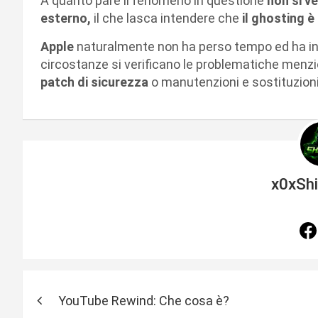
A quanto pare il fenomeno in questione
non si ve
esterno,
il che lasca intendere che
il ghosting 
Apple
naturalmente non ha perso tempo ed ha iniz
circostanze si verificano le problematiche menziona
patch di sicurezza
o manutenzioni e sostituzioni 
x0xSh
N
YouTube Rewind: Che cosa è?
a