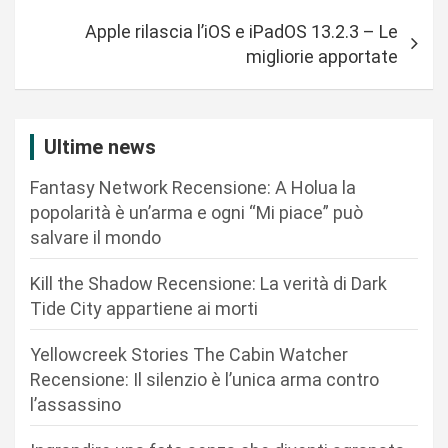
g
Apple rilascia l’iOS e iPadOS 13.2.3 – Le
a
migliorie apportate
z
i
Ultime news
o
n
Fantasy Network Recensione: A Holua la
popolarità è un’arma e ogni “Mi piace” può
e
salvare il mondo
a
r
Kill the Shadow Recensione: La verità di Dark
Tide City appartiene ai morti
t
i
Yellowcreek Stories The Cabin Watcher
c
Recensione: Il silenzio è l’unica arma contro
l’assassino
o
l