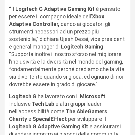
“I
l Logitech G Adaptive Gaming Kit
è pensato
per essere il compagno ideale dell’
Xbox
Adaptive Controller,
dando ai giocatori gli
strumenti necessari ad un prezzo più
sostenibile,” dichiara Ujesh Desai, vice president
e general manager di
Logitech Gaming
.
“Supporta inoltre il nostro sforzo nel migliorare
l’inclusività e la diversità nel mondo del gaming,
fondamentalmente perché crediamo che la vita
sia divertente quando si gioca, ed ognuno di noi
dovrebbe essere in grado di giocare.”
Logitech G
ha lavorato con il
Microsoft
Inclusive
Tech Lab
e altri gruppi leader
nell’accessibilità come
The AbleGamers
Charity
e
SpecialEffect
per sviluppare i
l
Logitech G Adaptive Gaming Kit
e assicurarsi
di andare incontro ai bisogni della community.