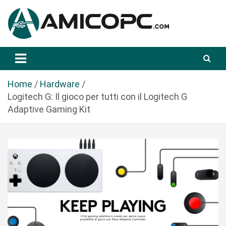
S
a
l
t
Novità Tecnologiche: Guide e News
Amicopc.com
a
a
l
Home
Hardware
c
Logitech G: Il gioco per tutti con il Logitech G
o
Adaptive Gaming Kit
n
t
e
n
u
t
o