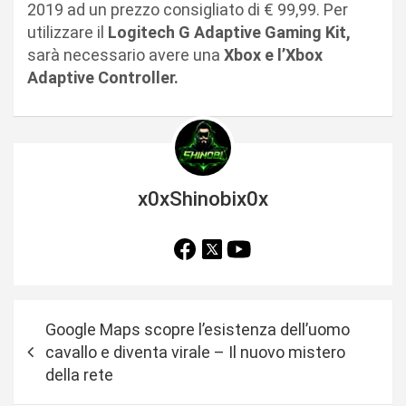
2019 ad un prezzo consigliato di € 99,99. Per
utilizzare il
Logitech G Adaptive Gaming Kit,
sarà necessario avere una
Xbox e l’Xbox
Adaptive Controller.
x0xShinobix0x
N
Google Maps scopre l’esistenza dell’uomo
a
cavallo e diventa virale – Il nuovo mistero
v
della rete
i