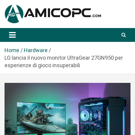
S
a
l
t
Novità Tecnologiche: Guide e News
Amicopc.com
a
a
l
Home
Hardware
c
LG lancia il nuovo monitor UltraGear 27GN950 per
o
esperienze di gioco insuperabili
n
t
e
n
u
t
o