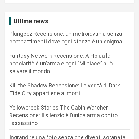
a
z
Ultime news
i
Plungeez Recensione: un metroidvania senza
o
combattimenti dove ogni stanza è un enigma
n
Fantasy Network Recensione: A Holua la
e
popolarità è un’arma e ogni “Mi piace” può
a
salvare il mondo
r
Kill the Shadow Recensione: La verità di Dark
t
Tide City appartiene ai morti
i
c
Yellowcreek Stories The Cabin Watcher
Recensione: Il silenzio è l’unica arma contro
o
l’assassino
l
i
Ingrandire una foto senza che diventi sgranata