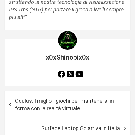
sfruttando la nostra tecnologia di visualizzazione
IPS 1ms (GTG) per portare il gioco a livelli sempre
più alti”
x0xShinobix0x
N
Oculus: I migliori giochi per mantenersi in
a
forma con la realtà virtuale
v
i
Surface Laptop Go arriva in Italia
g