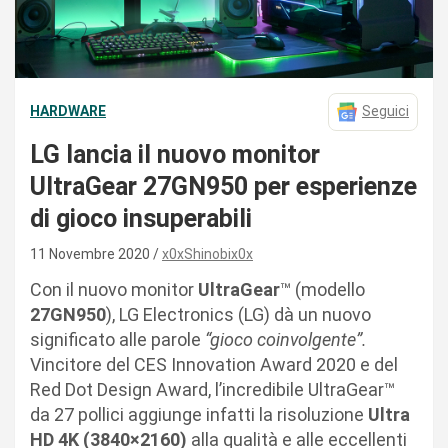
HARDWARE
Seguici
LG lancia il nuovo monitor
UltraGear 27GN950 per esperienze
di gioco insuperabili
11 Novembre 2020
x0xShinobix0x
Con il nuovo monitor
UltraGear
™ (modello
27GN950
), LG Electronics (LG) dà un nuovo
significato alle parole
“gioco coinvolgente”.
Vincitore del CES Innovation Award 2020 e del
Red Dot Design Award, l’incredibile UltraGear™
da 27 pollici aggiunge infatti la risoluzione
Ultra
HD 4K (3840×2160)
alla qualità e alle eccellenti