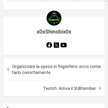
x0xShinobix0x
N
Organizzare la spesa in frigorifero: ecco come
a
farlo correttamente
v
i
Twitch: Arriva il SUBtember
g
a