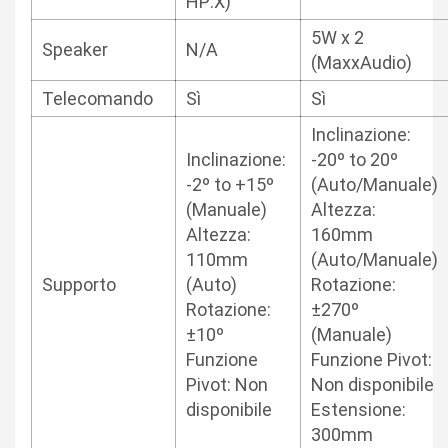
HP:X)
5W x 2
Speaker
N/A
(MaxxAudio)
Telecomando
Sì
Sì
Inclinazione:
Inclinazione:
-20º to 20º
-2º to +15º
(Auto/Manuale)
(Manuale)
Altezza:
Altezza:
160mm
110mm
(Auto/Manuale)
Supporto
(Auto)
Rotazione:
Rotazione:
±270º
±10º
(Manuale)
Funzione
Funzione Pivot:
Pivot: Non
Non disponibile
disponibile
Estensione:
300mm