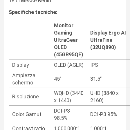
18 di Messe Berlin.
Specifiche tecniche:
Monitor
Gaming
Display Ergo AI
UltraGear
UltraFine
OLED
(32UQ890)
(45GR95QE)
Display
OLED (AGLR)
IPS
Ampiezza
45’’
31.5’’
schermo
WQHD (3440
UHD (3840 x
Risoluzione
x 1440)
2160)
DCI-P3
Color Gamut
DCI-P3 95%
98.5%
Contrast ratio
1,000,000:1
1,000:1