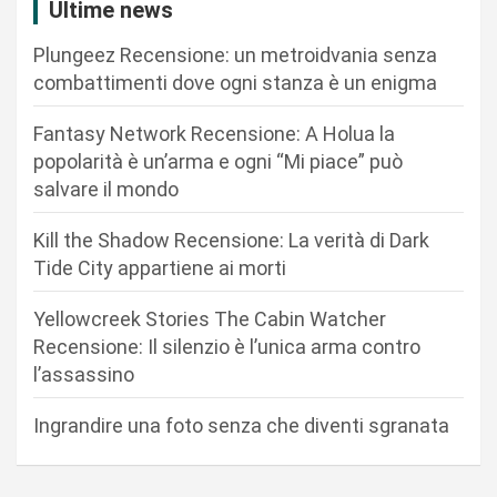
z
Ultime news
i
Plungeez Recensione: un metroidvania senza
o
combattimenti dove ogni stanza è un enigma
n
Fantasy Network Recensione: A Holua la
e
popolarità è un’arma e ogni “Mi piace” può
a
salvare il mondo
r
Kill the Shadow Recensione: La verità di Dark
t
Tide City appartiene ai morti
i
c
Yellowcreek Stories The Cabin Watcher
Recensione: Il silenzio è l’unica arma contro
o
l’assassino
l
i
Ingrandire una foto senza che diventi sgranata