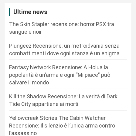
z
i
Ultime news
o
The Skin Stapler recensione: horror PSX tra
n
sangue e noir
e
Plungeez Recensione: un metroidvania senza
a
combattimenti dove ogni stanza è un enigma
r
Fantasy Network Recensione: A Holua la
t
popolarità è un’arma e ogni “Mi piace” può
i
salvare il mondo
c
Kill the Shadow Recensione: La verità di Dark
o
Tide City appartiene ai morti
l
i
Yellowcreek Stories The Cabin Watcher
Recensione: Il silenzio è l’unica arma contro
l’assassino