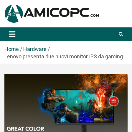
S
a
l
t
Novità Tecnologiche: Guide e News
Amicopc.com
a
a
l
Home
Hardware
c
Lenovo presenta due nuovi monitor IPS da gaming
o
n
t
e
n
u
t
o