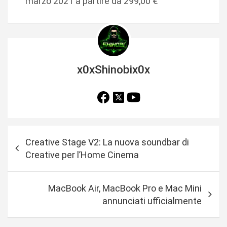
marzo 2021 a partire da 299,00 €
x0xShinobix0x
N
Creative Stage V2: La nuova soundbar di
a
Creative per l’Home Cinema
v
i
MacBook Air, MacBook Pro e Mac Mini
g
annunciati ufficialmente
a