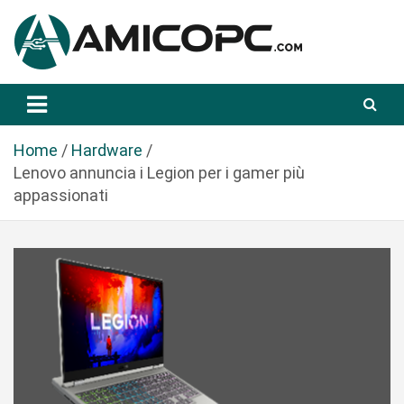
S
a
l
t
Novità Tecnologiche: Guide e News
Amicopc.com
a
a
l
Home
Hardware
c
Lenovo annuncia i Legion per i gamer più
o
appassionati
n
t
e
n
u
t
o