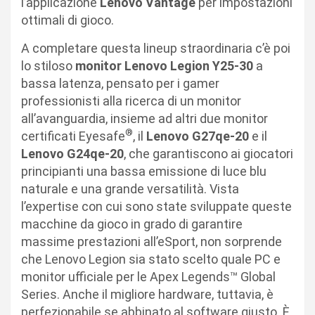
l’applicazione
Lenovo Vantage
per impostazioni
ottimali di gioco.
A completare questa lineup straordinaria c’è poi
lo stiloso
monitor Lenovo Legion Y25-30
a
bassa latenza, pensato per i
gamer
professionisti alla ricerca di un monitor
all’avanguardia, insieme ad altri due monitor
®
certificati Eyesafe
, il
Lenovo G27qe-20
e il
Lenovo G24qe-20
, che garantiscono ai giocatori
principianti una bassa emissione di luce blu
naturale e una grande versatilità. Vista
l’expertise con cui sono state sviluppate queste
macchine da gioco in grado di garantire
massime prestazioni all’eSport, non sorprende
che Lenovo Legion sia stato scelto quale PC e
monitor ufficiale per le Apex Legends™ Global
Series. Anche il migliore hardware, tuttavia, è
perfezionabile se abbinato al software giusto. È