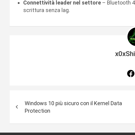
Connettività leader nel settore
– Bluetooth 4
scrittura senza lag.
x0xSh
N
Windows 10 più sicuro con il Kernel Data
a
Protection
v
i