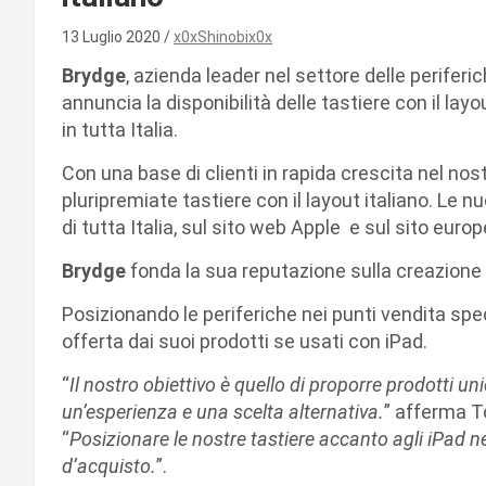
13 Luglio 2020
x0xShinobix0x
Brydge
, azienda leader nel settore delle periferi
annuncia la disponibilità delle tastiere con il layou
in tutta Italia.
Con una base di clienti in rapida crescita nel no
pluripremiate tastiere con il layout italiano. Le n
di tutta Italia, sul sito web Apple e sul sito euro
Brydge
fonda la sua reputazione sulla creazione d
Posizionando le periferiche nei punti vendita spec
offerta dai suoi prodotti se usati con iPad.
“
Il nostro obiettivo è quello di proporre prodotti unic
un’esperienza e una scelta alternativa.
” afferma 
“
Posizionare le nostre tastiere accanto agli iPad ne
d’acquisto.
”.