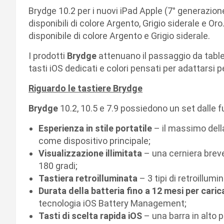
Brydge 10.2 per i nuovi iPad Apple (7° generazion
disponibili di colore Argento, Grigio siderale e Or
disponibile di colore Argento e Grigio siderale.
I prodotti
Brydge
attenuano il passaggio da tablet 
tasti iOS dedicati e colori pensati per adattarsi 
Riguardo le tastiere Brydge
Brydge
10.2, 10.5 e 7.9 possiedono un set dalle f
Esperienza in stile portatile
– il massimo della
come dispositivo principale;
Visualizzazione illimitata
– una cerniera breve
180 gradi;
Tastiera retroilluminata
– 3 tipi di retroillum
Durata della batteria fino a 12 mesi per caric
tecnologia iOS Battery Management;
Tasti di scelta rapida iOS
– una barra in alto p