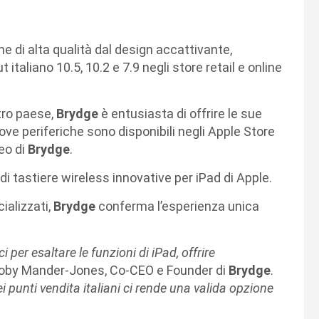
che di alta qualità dal design accattivante,
t italiano 10.5, 10.2 e 7.9 negli store retail e online
stro paese,
Brydge
è entusiasta di offrire le sue
uove periferiche sono disponibili negli Apple Store
peo di
Brydge
.
i tastiere wireless innovative per iPad di Apple.
ializzati,
Brydge
conferma l’esperienza unica
i per esaltare le funzioni di iPad, offrire
Toby Mander-Jones, Co-CEO e Founder di
Brydge
.
i punti vendita italiani ci rende una valida opzione