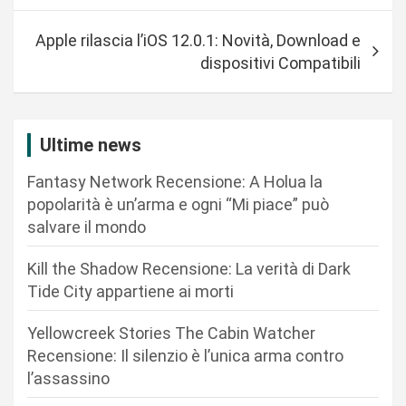
v
i
Apple rilascia l’iOS 12.0.1: Novità, Download e
g
dispositivi Compatibili
a
z
i
Ultime news
o
Fantasy Network Recensione: A Holua la
n
popolarità è un’arma e ogni “Mi piace” può
salvare il mondo
e
a
Kill the Shadow Recensione: La verità di Dark
r
Tide City appartiene ai morti
t
Yellowcreek Stories The Cabin Watcher
i
Recensione: Il silenzio è l’unica arma contro
c
l’assassino