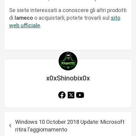
Se siete interessati a conoscere gli altri prodotti
di
Iameco
o acquistarli, potete trovarli sul
sito
web ufficiale
.
x0xShinobix0x
N
Windows 10 October 2018 Update: Microsoft
a
ritira l’aggiornamento