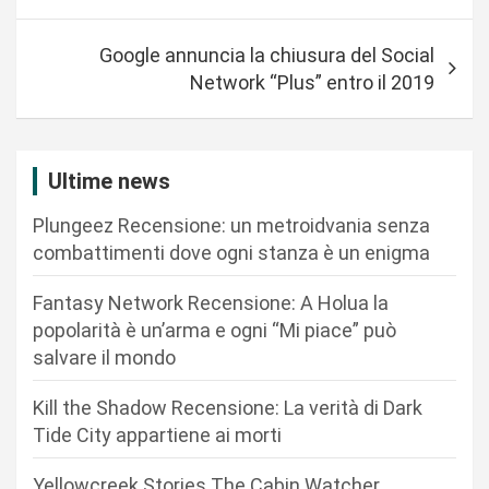
v
i
Google annuncia la chiusura del Social
g
Network “Plus” entro il 2019
a
z
i
Ultime news
o
Plungeez Recensione: un metroidvania senza
n
combattimenti dove ogni stanza è un enigma
e
Fantasy Network Recensione: A Holua la
a
popolarità è un’arma e ogni “Mi piace” può
r
salvare il mondo
t
Kill the Shadow Recensione: La verità di Dark
i
Tide City appartiene ai morti
c
Yellowcreek Stories The Cabin Watcher