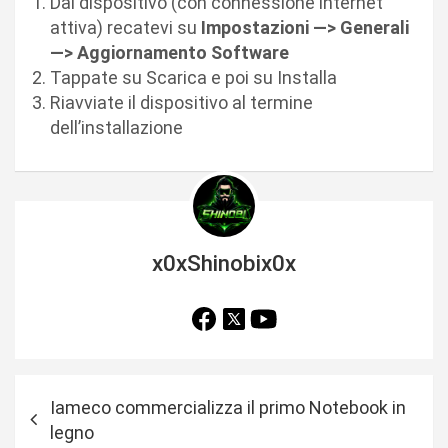
Dal dispositivo (con connessione internet
attiva) recatevi su
Impostazioni —> Generali
—> Aggiornamento Software
Tappate su Scarica e poi su Installa
Riavviate il dispositivo al termine
dell’installazione
x0xShinobix0x
N
Iameco commercializza il primo Notebook in
a
legno