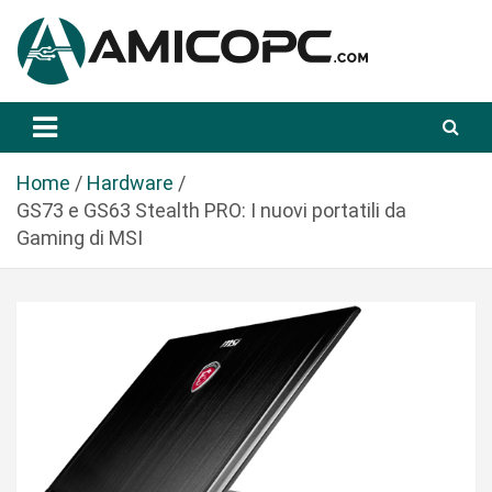
S
a
l
t
Novità Tecnologiche: Guide e News
Amicopc.com
a
a
l
Home
Hardware
c
GS73 e GS63 Stealth PRO: I nuovi portatili da
o
Gaming di MSI
n
t
e
n
u
t
o