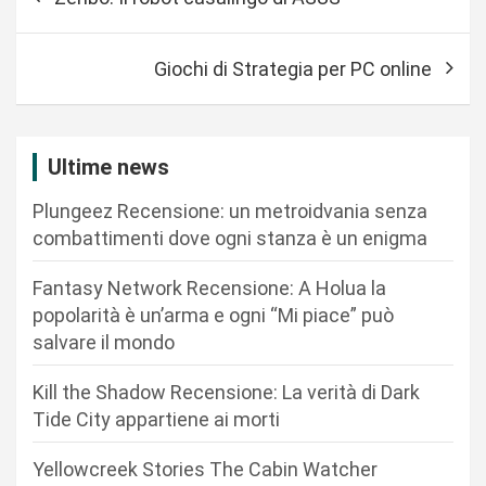
a
v
Giochi di Strategia per PC online
i
g
a
Ultime news
z
Plungeez Recensione: un metroidvania senza
i
combattimenti dove ogni stanza è un enigma
o
n
Fantasy Network Recensione: A Holua la
popolarità è un’arma e ogni “Mi piace” può
e
salvare il mondo
a
r
Kill the Shadow Recensione: La verità di Dark
Tide City appartiene ai morti
t
i
Yellowcreek Stories The Cabin Watcher