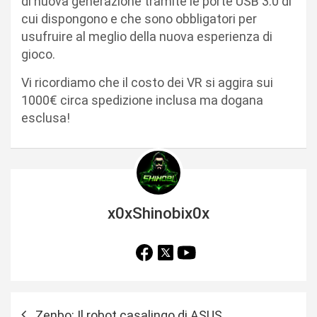
di nuova generazione tramite le porte USB 3.0 di
cui dispongono e che sono obbligatori per
usufruire al meglio della nuova esperienza di
gioco.
Vi ricordiamo che il costo dei VR si aggira sui
1000€ circa spedizione inclusa ma dogana
esclusa!
x0xShinobix0x
N
Zenbo: Il robot casalingo di ASUS