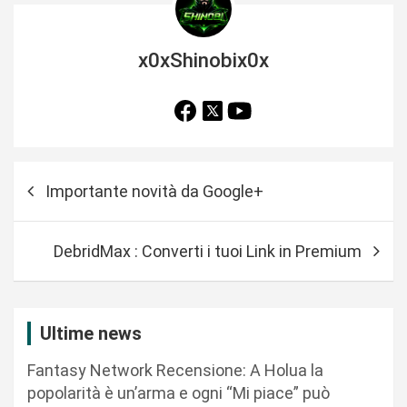
x0xShinobix0x
N
Importante novità da Google+
a
v
DebridMax : Converti i tuoi Link in Premium
i
g
a
Ultime news
z
Fantasy Network Recensione: A Holua la
i
popolarità è un’arma e ogni “Mi piace” può