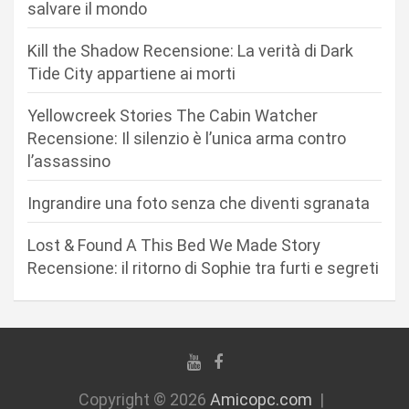
o
salvare il mondo
n
Kill the Shadow Recensione: La verità di Dark
e
Tide City appartiene ai morti
a
r
Yellowcreek Stories The Cabin Watcher
Recensione: Il silenzio è l’unica arma contro
t
l’assassino
i
c
Ingrandire una foto senza che diventi sgranata
o
Lost & Found A This Bed We Made Story
l
Recensione: il ritorno di Sophie tra furti e segreti
i
Copyright © 2026
Amicopc.com