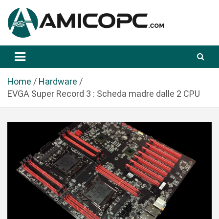
S
a
l
t
Novità Tecnologiche: Guide e News
Amicopc.com
a
a
l
Home
Hardware
c
EVGA Super Record 3 : Scheda madre dalle 2 CPU
o
n
t
e
n
u
t
o